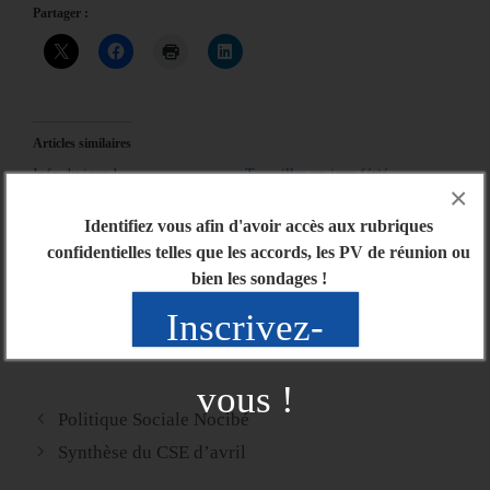
Partager :
Articles similaires
Info du jour !
Travailler un jour férié…
×
09/12/2022
16/05/2024
Dans "Actu générale"
Dans "Actu générale"
Identifiez vous afin d'avoir accès aux rubriques
confidentielles telles que les accords, les PV de réunion ou
Merci ! La mobilisation
bien les sondages !
continue pour le 2nd tour
16/11/2018
Inscrivez-
Dans "Actu générale"
vous !
Politique Sociale Nocibé
Synthèse du CSE d’avril