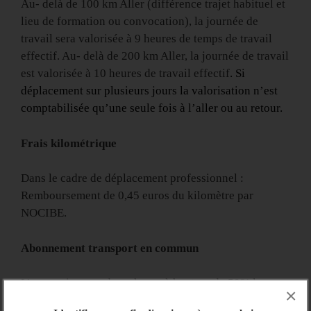
Au- delà de 100 km Aller (différence trajet habituel et
lieu de formation ou convocation), la journée de
travail sera valorisée à 9 heures de temps de travail
effectif. Au- delà de 200 km Aller, la journée de travail
est valorisée à 10 heures de travail effectif
. Si
déplacement sur plusieurs jours la valorisation n’est
comptabilisée qu’une seule fois à l’aller ou au retour.
Frais kilométrique
Dans le cadre de déplacement professionnel :
Remboursement de 0,45 euros du kilomètre par
NOCIBE.
Abonnement transport en commun
L’entreprise prend en charge à hauteur de 50% les
×
abonnements de transport (bus, métro, train)