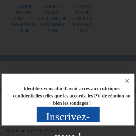
COMPTE
COMPTE
COMPTE
RENDU
RENDU
RENDU
CSSCT 7
CSSCT DU 30
CSSCT 03
NOVEMBRE
SEPTEMBRE
FECRIER
2024
2024
2022
×
Identifiez vous afin d'avoir accès aux rubriques
confidentielles telles que les accords, les PV de réunion ou
bien les sondages !
Articles récents
Inscrivez-
Synthèse du CSE de mai
Synthèse du CSE d’avril