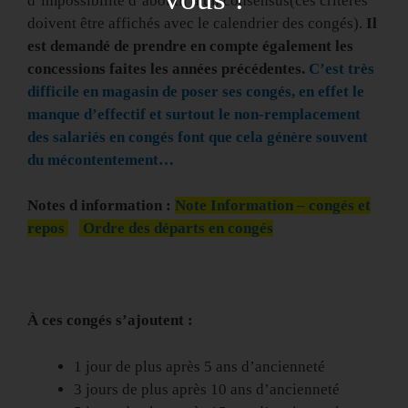
d’impossibilité d’aboutir à un consensus(ces critères
doivent être affichés avec le calendrier des congés).
Il
est demandé de prendre en compte également les
concessions faites les années précédentes.
C’est très
difficile en magasin de poser ses congés, en effet le
manque d’effectif et surtout le non-remplacement
des salariés en congés font que cela génère souvent
du mécontentement
…
Notes d information :
Note Information – congés et
repos
Ordre des départs en congés
À ces congés s’ajoutent :
1 jour de plus après 5 ans d’ancienneté
3 jours de plus après 10 ans d’ancienneté