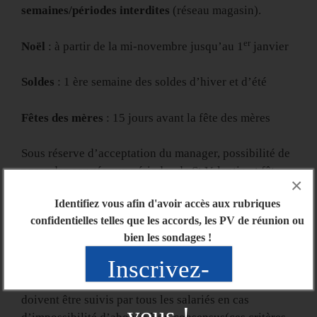
semaines/périodes interdites
(réseau magasin).
er
Noël
: à partir de la mi-novembre jusqu’au 1
janvier
Soldes
: 1 ère semaine des soldes d’hiver et d’été
Fêtes des mères
: 15 jours avant la fête des mères
Sous réserve d’acceptation du manager, possibilité de
poser des congés aux périodes de St Valentin et fête
×
des Pères.
Identifiez vous afin d'avoir accès aux rubriques
confidentielles telles que les accords, les PV de réunion ou
bien les sondages !
Inscrivez-
Les élus du CSE établissent des critères
de
PRIORITÉS
pour la prise des congés payés, ils
doivent être suivis par tous les salariés en cas
vous !