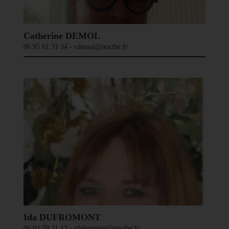
Catherine DEMOL
06 95 61 31 34 - cdemol@nocibe.fr
Ida DUFROMONT
06 04 59 21 12 - idufromont@nocibe.fr