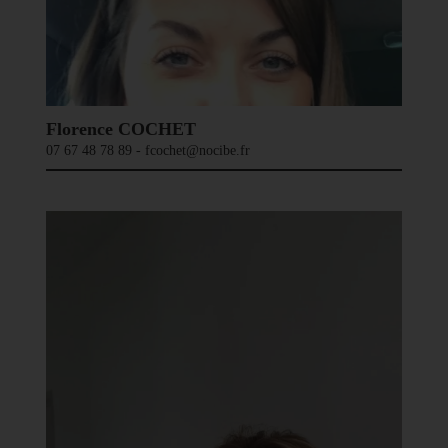
Florence COCHET
07 67 48 78 89 - fcochet@nocibe.fr