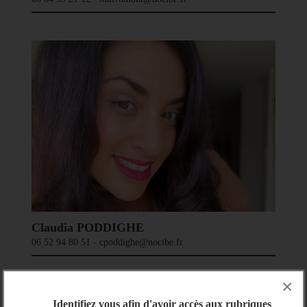
Claudia PODDIGHE
06 52 94 80 51 - cpoddighe@nocibe.fr
×
Identifiez vous afin d'avoir accès aux rubriques