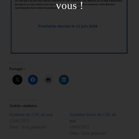
vous !
Partager :
Articles similaires
Synthèse du CSE de mai
Synthèse brève du CSE de
12/06/2025
mai
Dans "Actu générale"
18/05/2022
Dans "Actu générale"