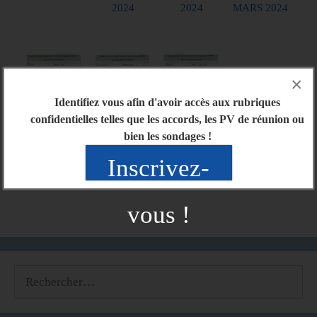
2024
2024
MARS 2024
×
Identifiez vous afin d'avoir accès aux rubriques
confidentielles telles que les accords, les PV de réunion ou
bien les sondages !
PV EXTRA 6
PV FEVRIER
PV JANVIER
Inscrivez-
FEVRIER
2024
2024
2024
vous !