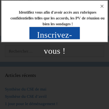
majoration d’heures et de récupération.
×
Soit tu poses une journée de congés, ou de RCR
Identifiez vous afin d'avoir accès aux rubriques
(magasins et logistique), ou de RCA (siège), ou de
confidentielles telles que les accords, les PV de réunion ou
congé ancienneté.
bien les sondages !
Inscrivez-
vous !
Articles récents
Synthèse du CSE de mai
Synthèse du CSE d’avril
1 jour pour le déménagement !