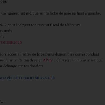
soin?
 Ce numéro est indiqué sur ta fiche de paie en haut à gauche.
N- 2 pour indiquer ton revenu fiscal de référence
ers mois
iale
NOCIBE2020
alors accès à l’offre de logements disponibles correspondant
our le suivi de ton dossier
Al’in
te délivrera un numéro unique
t échange sur tes dossiers
otre élu CFTC au 07 50 67 94 58
si…