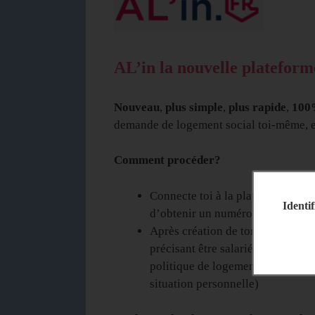
AL’in la nouvelle platefor
Nouveau
,
plus simple
,
plus rapide
,
100%
demande de logement social toi-même, en
Comment procéder?
Connecte toi à la plateforme
Al’i
Identif
d’obtenir un numéro unique qui t
Après création de ton compte, tu
précisant être salarié Nocibé afi
politique de logement de l’entrep
situation personnelle)