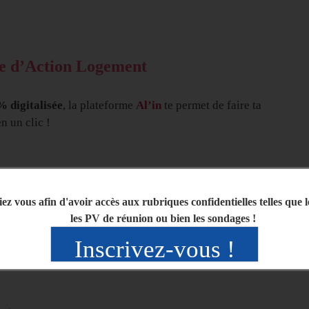
me d’Action Logement
 digitalisée
, la plateforme
Al’in
te permet de faire ta
 un clic !
n
sur
https://al-in.fr/
afin de créer un compte personnel et
iez vous afin d'avoir accès aux rubriques confidentielles telles que 
e servira pour pour gérer tes dossiers
les PV de réunion ou bien les sondages !
 pourras effectuer une demande de logement social, en
Inscrivez-vous !
n de pouvoir bénéficier des points supplémentaires liés à la
rise (points entreprise+points de priorisation selon ta