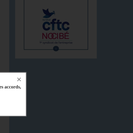
×
les accords,