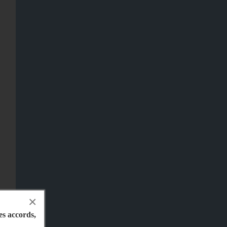
×
les accords,