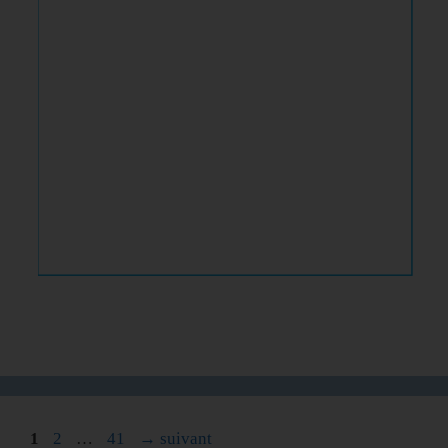
1
2
…
41
→
suivant