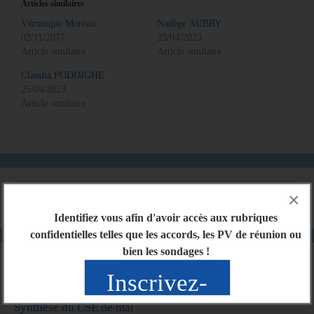
Articles similaires
Véronique Moreau
Nadège AUBRY
02/11/2017
25/04/2023
Article similaire
Article similaire
Claudia PODDIGHE
25/04/2023
Article similaire
×
Identifiez vous afin d'avoir accès aux rubriques
confidentielles telles que les accords, les PV de réunion ou
bien les sondages !
Articles récents
Inscrivez-
Synthèse du CSE de mai