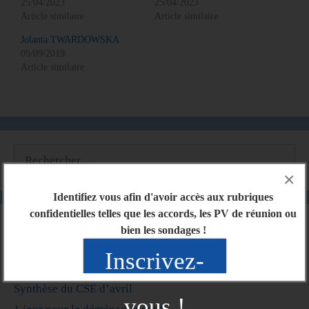
25/04/2023
25/04/2023
Article similaire
Article similaire
Jolanta TWARDOWSKA
09/09/2019
Article similaire
×
Identifiez vous afin d'avoir accès aux rubriques
confidentielles telles que les accords, les PV de réunion ou
Articles récents
bien les sondages !
Inscrivez-
Synthèse du CSE de mai
Synthèse du CSE d’avril
vous !