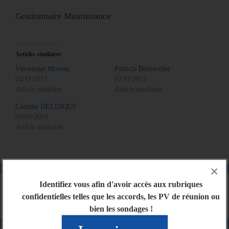
Gestionnaire Maintenance
Articles similaires
Véronique Moreau
Patricia Bettewiller
02/11/2017
02/11/2017
Article similaire
Article similaire
Corinne DELDIQUE
09/09/2019
Article similaire
×
Identifiez vous afin d'avoir accès aux rubriques
confidentielles telles que les accords, les PV de réunion ou
bien les sondages !