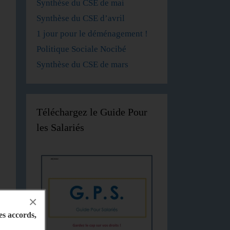
Synthèse du CSE de mai
Synthèse du CSE d’avril
1 jour pour le déménagement !
Politique Sociale Nocibé
Synthèse du CSE de mars
Téléchargez le Guide Pour
les Salariés
×
les accords,