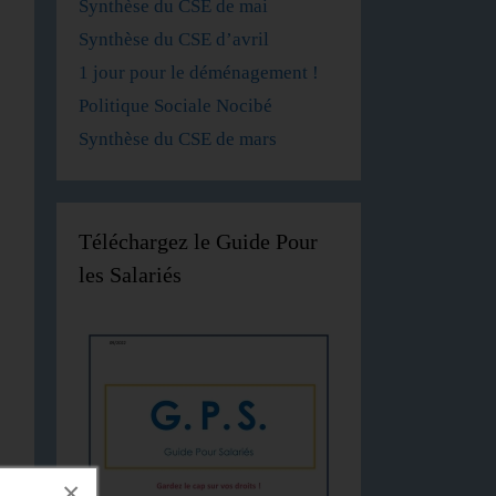
Synthèse du CSE de mai
Synthèse du CSE d’avril
1 jour pour le déménagement !
Politique Sociale Nocibé
Synthèse du CSE de mars
Téléchargez le Guide Pour
les Salariés
×