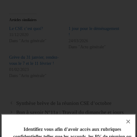
Articles similaires
Le CSE c’est quoi?
1 jour pour le déménagement
11/12/2020
!
Dans "Actu générale"
24/03/2026
Dans "Actu générale"
Grève du 31 janvier, rendez-
vous le 7 et le 11 février !
01/02/2023
Dans "Actu générale"
Synthèse brève de la réunion CSE d’octobre
Bon à savoir N°11a : Travail du dimanche et jours
×
fériés
Identifiez vous afin d'avoir accès aux rubriques
confidentielles telles que les accords, les PV de réunion ou