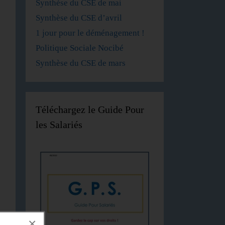
Synthèse du CSE de mai
Synthèse du CSE d’avril
1 jour pour le déménagement !
Politique Sociale Nocibé
Synthèse du CSE de mars
Téléchargez le Guide Pour
les Salariés
×