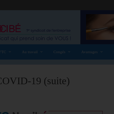
FTC
Au travail
Congés
Avantages
OVID-19 (suite)