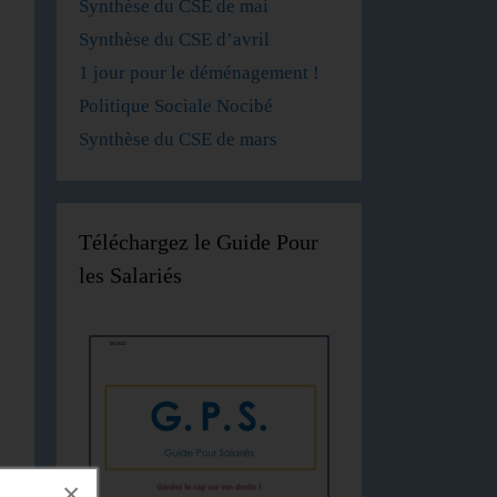
Synthèse du CSE de mai
Synthèse du CSE d’avril
1 jour pour le déménagement !
Politique Sociale Nocibé
Synthèse du CSE de mars
Téléchargez le Guide Pour
les Salariés
×