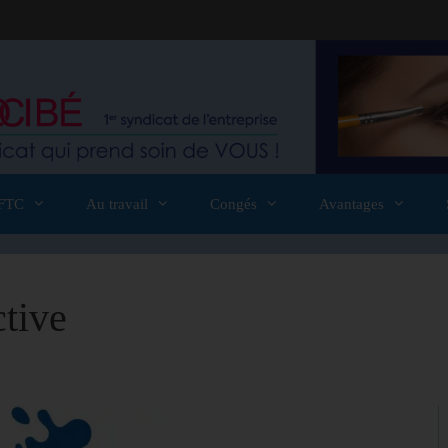
FTC
Au travail
Congés
Avantages
tive