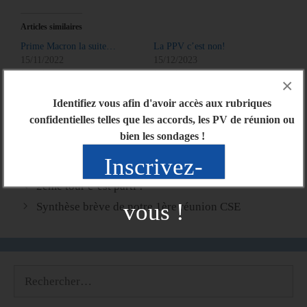
Articles similaires
Prime Macron la suite…
La PPV c’est non!
15/11/2022
15/12/2023
Dans "Actu générale"
Dans "Actu générale"
×
Les oubliés de la prime!
Identifiez vous afin d'avoir accès aux rubriques
14/09/2021
confidentielles telles que les accords, les PV de réunion ou
Dans "Actu générale"
bien les sondages !
Inscrivez-
2ème tour c’est parti !
vous !
Synthèse brève de notre 1ère réunion CSE