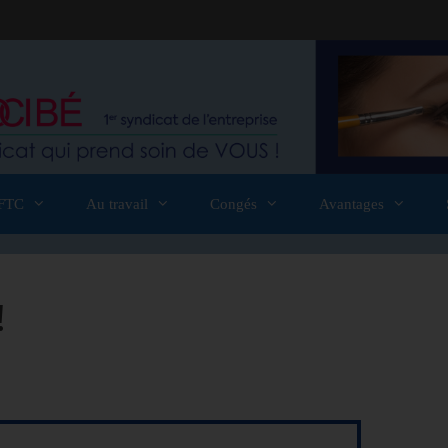
FTC
Au travail
Congés
Avantages
!