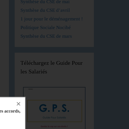
Synthèse du CSE de mai
Synthèse du CSE d’avril
1 jour pour le déménagement !
Politique Sociale Nocibé
Synthèse du CSE de mars
Téléchargez le Guide Pour
les Salariés
×
les accords,