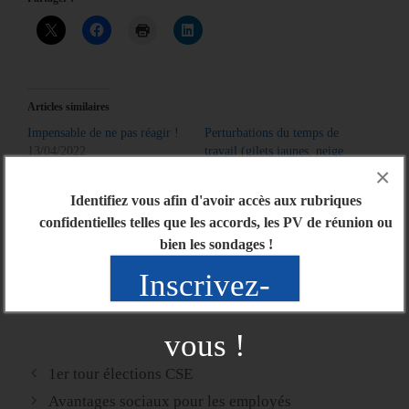
Articles similaires
Impensable de ne pas réagir !
Perturbations du temps de
13/04/2022
travail (gilets jaunes, neige
Dans "Actu générale"
etc….)
×
04/12/2018
Identifiez vous afin d'avoir accès aux rubriques
Dans "Actu générale"
confidentielles telles que les accords, les PV de réunion ou
Négociations Annuelles
bien les sondages !
Obligatoires
09/03/2018
Inscrivez-
Dans "Actu générale"
vous !
1er tour élections CSE
Avantages sociaux pour les employés