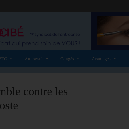
FTC
Au travail
Congés
Avantages
ble contre les
oste