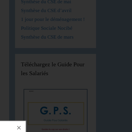
Synthèse du CSE de mai
Synthèse du CSE d’avril
1 jour pour le déménagement !
Politique Sociale Nocibé
Synthèse du CSE de mars
Téléchargez le Guide Pour
les Salariés
×