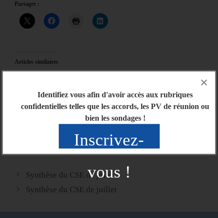
Partager :
Articles similaires
Rémunération (NAO) 2020
Convention collective
×
28/05/2020
06/11/2020
Identifiez vous afin d'avoir accès aux rubriques
Dans "Actu générale"
Dans "Actu générale"
confidentielles telles que les accords, les PV de réunion ou
Confinement n°2
bien les sondages !
04/11/2020
Dans "Actu générale"
Inscrivez-
vous !
Synthèse du CSE de juin
Synthèse du CSE de juillet