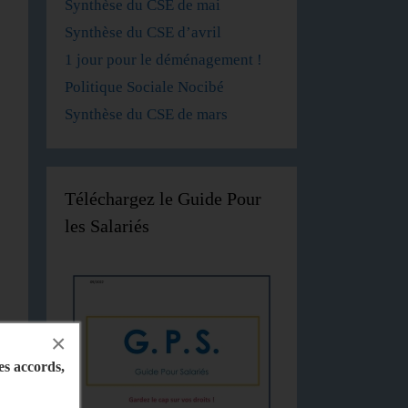
Synthèse du CSE de mai
Synthèse du CSE d’avril
1 jour pour le déménagement !
Politique Sociale Nocibé
Synthèse du CSE de mars
Téléchargez le Guide Pour
les Salariés
×
les accords,