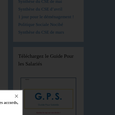
Synthèse du CSE de mai
Synthèse du CSE d’avril
1 jour pour le déménagement !
Politique Sociale Nocibé
Synthèse du CSE de mars
Téléchargez le Guide Pour
les Salariés
×
les accords,