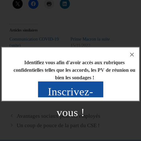
Articles similaires
Communication COVID-19
Prime Macron la suite…
(suite)
15/11/2022
16/03/2020
Dans "Actu générale"
×
Dans "Actu générale"
Identifiez vous afin d'avoir accès aux rubriques
Infos suite au CSE extra du 6
confidentielles telles que les accords, les PV de réunion ou
mai 2020
bien les sondages !
06/05/2020
Dans "Actu générale"
Inscrivez-
vous !
Avantages sociaux pour les employés
Un coup de pouce de la part du CSE !