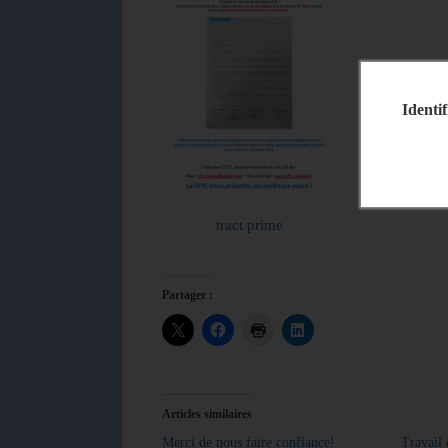
Identif
tract prime
Partager :
Articles similaires
Merci de nous faire confiance!
Travail 