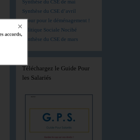
Synthèse du CSE de mai
Synthèse du CSE d’avril
1 jour pour le déménagement !
×
Politique Sociale Nocibé
les accords,
Synthèse du CSE de mars
Téléchargez le Guide Pour
les Salariés