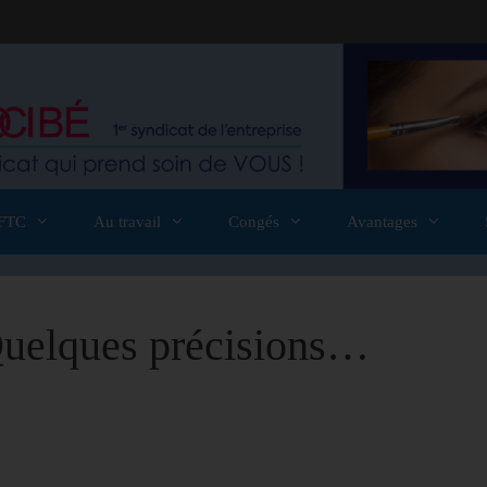
FTC
Au travail
Congés
Avantages
Quelques précisions…