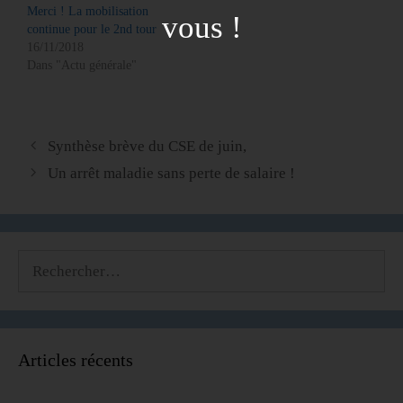
Merci ! La mobilisation
vous !
continue pour le 2nd tour
16/11/2018
Dans "Actu générale"
Synthèse brève du CSE de juin,
Un arrêt maladie sans perte de salaire !
Articles récents