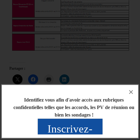
Partager :
×
Identifiez vous afin d'avoir accès aux rubriques
Articles similaires
confidentielles telles que les accords, les PV de réunion ou
Merci de nous faire confiance!
bien les sondages !
Élections Professionnelles
17/12/2018
CSE
Inscrivez-
Dans "Actu générale"
23/10/2018
Dans "Actu générale"