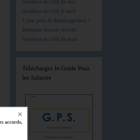
Synthèse du CSE de mai
Synthèse du CSE d’avril
1 jour pour le déménagement !
Politique Sociale Nocibé
Synthèse du CSE de mars
Téléchargez le Guide Pour
les Salariés
×
les accords,