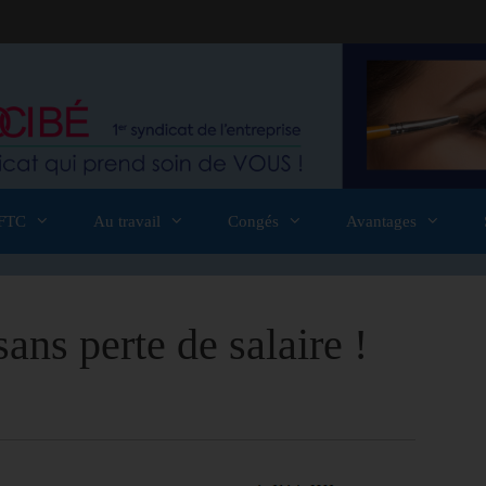
FTC
Au travail
Congés
Avantages
ans perte de salaire !