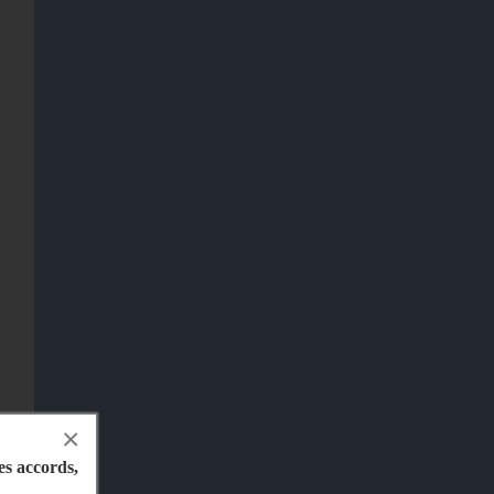
×
les accords,