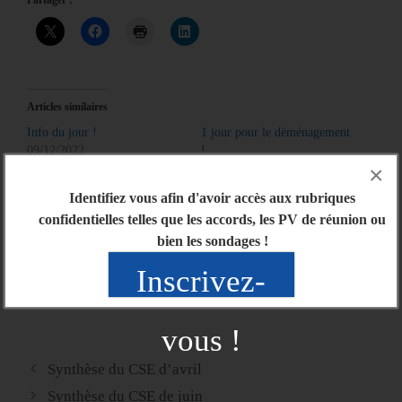
Partager :
Articles similaires
Info du jour !
1 jour pour le déménagement
09/12/2022
!
×
Dans "Actu générale"
24/03/2026
Dans "Actu générale"
Identifiez vous afin d'avoir accès aux rubriques
Perturbations du temps de
confidentielles telles que les accords, les PV de réunion ou
travail (gilets jaunes, neige
bien les sondages !
etc….)
Inscrivez-
04/12/2018
Dans "Actu générale"
vous !
Synthèse du CSE d’avril
Synthèse du CSE de juin